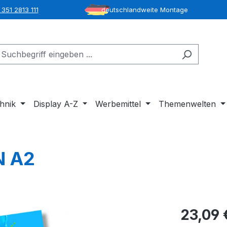
351 2813 111
deutschlandweite Montage
hnik
Display A-Z
Werbemittel
Themenwelten
N A2
23,09 