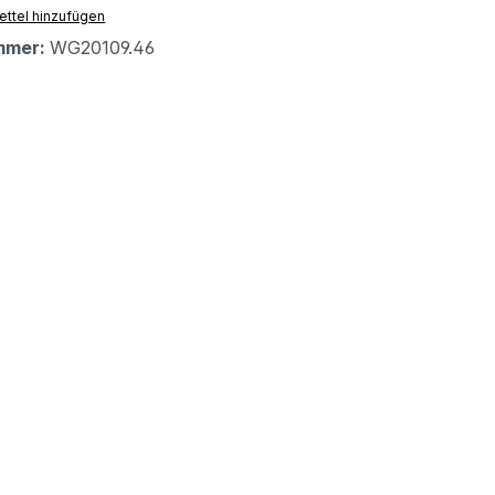
ttel hinzufügen
mmer:
WG20109.46