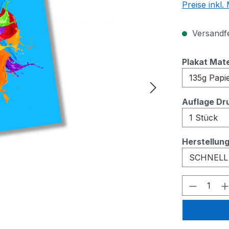
Preise inkl
Versandfer
Plakat Mate
Auflage Dr
Herstellun
Produkt