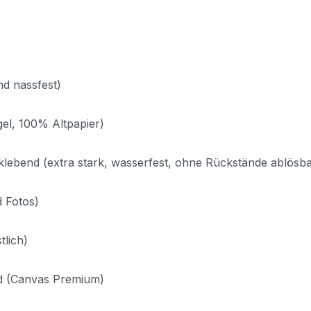
nd nassfest)
gel, 100% Altpapier)
klebend (extra stark, wasserfest, ohne Rückstände ablösba
d Fotos)
tlich)
nd (Canvas Premium)