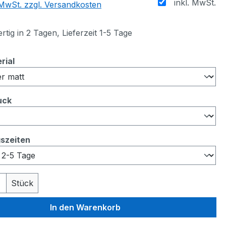
inkl. MwSt.
. MwSt. zzgl. Versandkosten
tig in 2 Tagen, Lieferzeit 1-5 Tage
auswählen
rial
auswählen
uck
auswählen
gszeiten
 Anzahl: Gib den gewünschten Wert ein 
Stück
In den Warenkorb