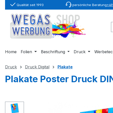
Qualität seit 1993
persönliche Beratung
+49 
springen
Zur Hauptnavigation springen
Home
Folien
Beschriftung
Druck
Werbetec
Druck
Druck Digital
Plakate
Plakate Poster Druck DI
Bildergalerie überspringen