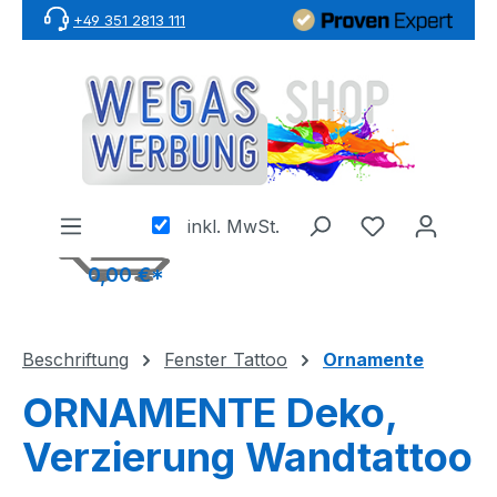
+49 351 2813 111
Zum Hauptinhalt springen
inkl. MwSt.
0,00 €*
Beschriftung
Fenster Tattoo
Ornamente
ORNAMENTE Deko,
Verzierung Wandtattoo