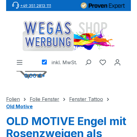
+49 351 2813 111
Zum Hauptinhalt springen
inkl. MwSt.
0,00 €*
Folien
Folie Fenster
Fenster Tattoo
Old Motive
OLD MOTIVE Engel mit
Rosenzweigen als