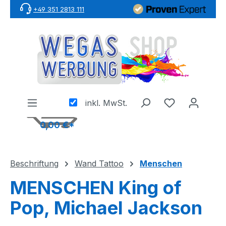
+49 351 2813 111
Zum Hauptinhalt springen
inkl. MwSt.
0,00 €*
Beschriftung
Wand Tattoo
Menschen
MENSCHEN King of
Pop, Michael Jackson