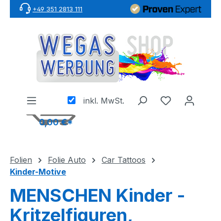
+49 351 2813 111
Zum Hauptinhalt springen
inkl. MwSt.
0,00 €*
Folien
Folie Auto
Car Tattoos
Kinder-Motive
MENSCHEN Kinder -
Kritzelfiguren,