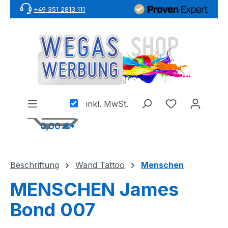
+49 351 2813 111
Zum Hauptinhalt springen
inkl. MwSt.
0,00 €*
Beschriftung
Wand Tattoo
Menschen
MENSCHEN James
Bond 007