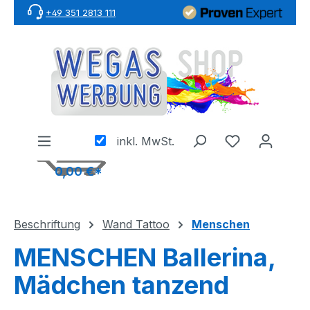
+49 351 2813 111
Zum Hauptinhalt springen
inkl. MwSt.
0,00 €*
Beschriftung
Wand Tattoo
Menschen
MENSCHEN Ballerina,
Mädchen tanzend