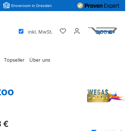
Showroom in Dresden
inkl. MwSt.
0,00 €*
Topseller
Über uns
too
 €