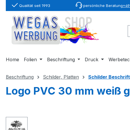
Qualität seit 1993
persönliche Beratung
+49 
springen
Zur Hauptnavigation springen
Home
Folien
Beschriftung
Druck
Werbetec
Beschriftung
Schilder, Platten
Schilder Beschrif
Logo PVC 30 mm weiß ge
Bildergalerie überspringen