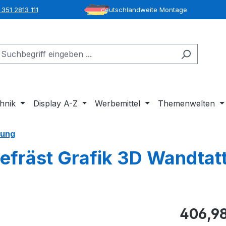
351 2813 111
deutschlandweite Montage
hnik
Display A-Z
Werbemittel
Themenwelten
tung
fräst Grafik 3D Wandtat
406,98