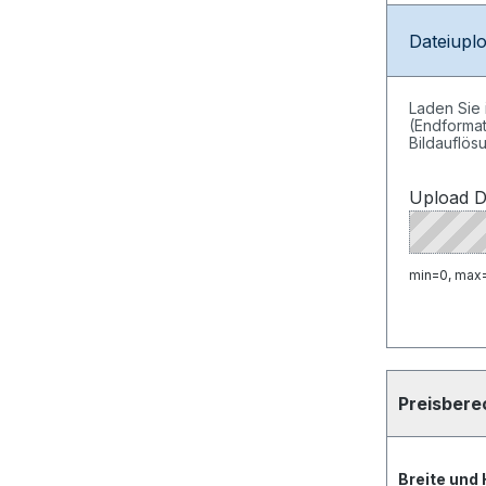
Dateiupl
Laden Sie 
(Endformat
Bildauflös
Upload D
min=0, max=
Preisber
Breite und