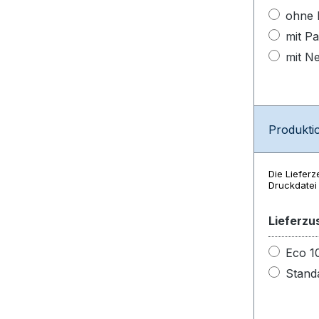
ohne 
mit P
mit N
Produktio
Die Lieferz
Druckdatei 
Lieferzu
Eco 1
Stand