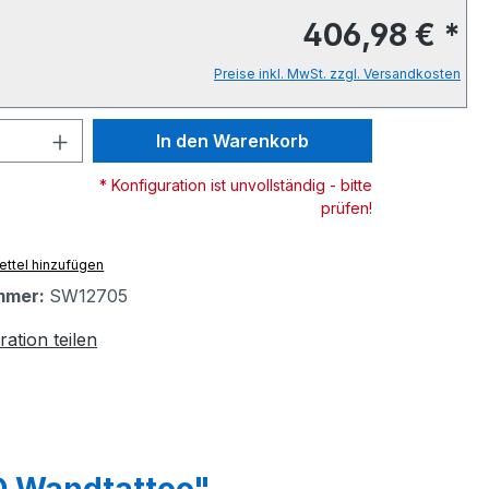
406,98 € *
Preise inkl. MwSt. zzgl. Versandkosten
 Anzahl: Gib den gewünschten Wert ein 
In den Warenkorb
* Konfiguration ist unvollständig - bitte
prüfen!
ttel hinzufügen
mmer:
SW12705
ration teilen
D Wandtattoo"