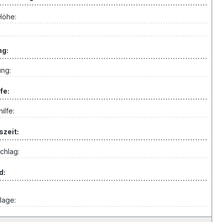
Höhe:
ng:
ung:
fe:
ilfe:
szeit:
chlag:
d:
lage: