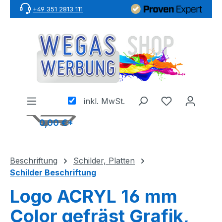
+49 351 2813 111
Zum Hauptinhalt springen
inkl. MwSt.
0,00 €*
Beschriftung
Schilder, Platten
Schilder Beschriftung
Logo ACRYL 16 mm
Color gefräst Grafik,