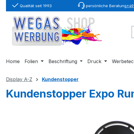
Qualität seit 1993
persönliche Beratung
+49 
springen
Zur Hauptnavigation springen
Home
Folien
Beschriftung
Druck
Werbetec
Display A-Z
Kundenstopper
Kundenstopper Expo Ru
Bildergalerie überspringen