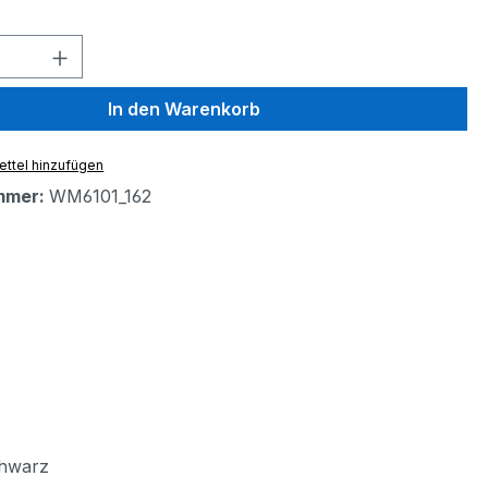
 Anzahl: Gib den gewünschten Wert ein 
In den Warenkorb
ttel hinzufügen
mmer:
WM6101_162
chwarz