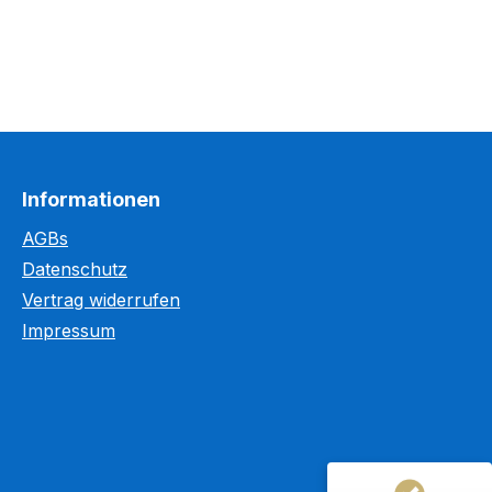
Informationen
AGBs
Datenschutz
Kundenbewertungen und Erfahrungen zu
Vertrag widerrufen
WEGASwerbung GmbH
Impressum
%
98
SEHR GUT
Empfehlungen auf
ProvenExpert.com
5,00
/
5,00
5.603
110
4
Bewertungen von
Bewertungen auf