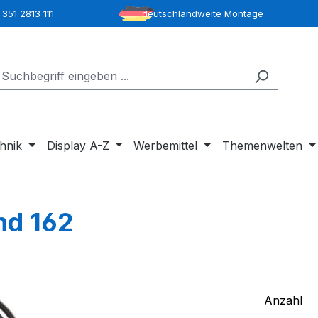
351 2813 111
deutschlandweite Montage
hnik
Display A-Z
Werbemittel
Themenwelten
nd 162
Anzahl