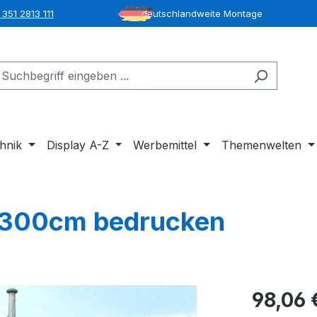
351 2813 111
deutschlandweite Montage
hnik
Display A-Z
Werbemittel
Themenwelten
x300cm bedrucken
98,06 