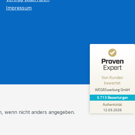
Impressum
%
98
SEHR GUT
Empfehlungen auf
ProvenExpert.com
5,00
/
5,00
5.603
110
4
Bewertungen von
Bewertungen auf
anderen Quellen
ProvenExpert.com
Blick aufs ProvenExpert-Profil werfen
Von Kunden
R.
bewertet
5,00
Meine absolute Empfehlung! Vom
WEGASwerbung GmbH
Erstkontakt bis zur professionellen
5.713
Bewertungen
Umsetzung vollkommen überzeugend. Und
Authentizität
dab...
12.03.2026
 wenn nicht anders angegeben.