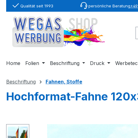
Qualität seit 1993
persönliche Beratung
+49 
springen
Zur Hauptnavigation springen
Home
Folien
Beschriftung
Druck
Werbetec
Beschriftung
Fahnen, Stoffe
Hochformat-Fahne 120
Bildergalerie überspringen