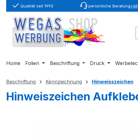
Qualität seit 1993
persönliche Beratung
+49 
springen
Zur Hauptnavigation springen
Home
Folien
Beschriftung
Druck
Werbetec
Beschriftung
Kennzeichnung
Hinweisszeichen
Hinweiszeichen Aufkleb
Bildergalerie überspringen