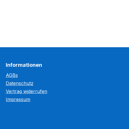
Informationen
AGBs
Datenschutz
Kundenbewertungen und Erfahrungen zu
Vertrag widerrufen
WEGASwerbung GmbH
Impressum
%
98
SEHR GUT
Empfehlungen auf
ProvenExpert.com
5,00
/
5,00