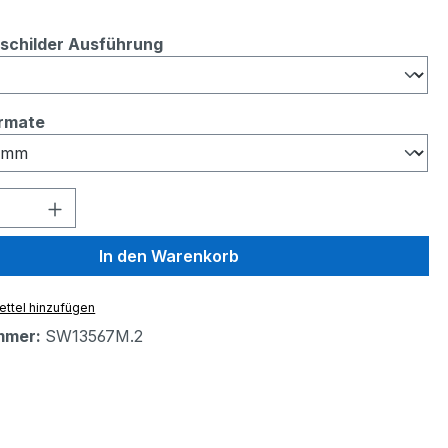
auswählen
sschilder Ausführung
auswählen
ormate
 Anzahl: Gib den gewünschten Wert ein 
In den Warenkorb
ttel hinzufügen
mmer:
SW13567M.2