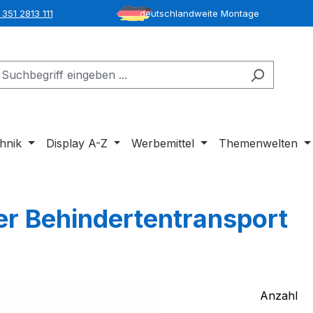
351 2813 111
deutschlandweite Montage
hnik
Display A-Z
Werbemittel
Themenwelten
er Behindertentransport
Anzahl