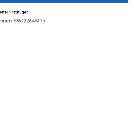
ttel hinzufügen
mmer:
SW12264M.15