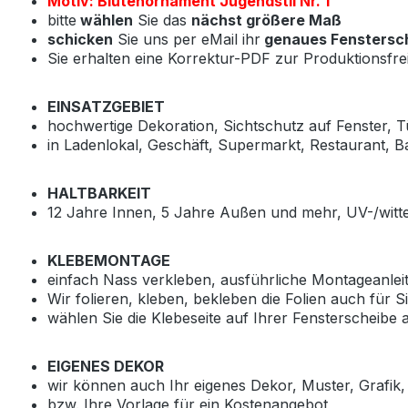
Motiv: Blütenornament Jugendstil Nr. 1
bitte
wählen
Sie das
nächst größere Maß
schicken
Sie uns per eMail ihr
genaues Fenstersc
Sie erhalten eine Korrektur-PDF zur Produktionsfrei
EINSATZGEBIET
hochwertige Dekoration, Sichtschutz auf Fenster, 
in Ladenlokal, Geschäft, Supermarkt, Restaurant, 
HALTBARKEIT
12 Jahre Innen, 5 Jahre Außen und mehr, UV-/witte
KLEBEMONTAGE
einfach Nass verkleben, ausführliche Montageanle
Wir folieren, kleben, bekleben die Folien auch für 
wählen Sie die Klebeseite auf Ihrer Fensterscheibe
EIGENES DEKOR
wir können auch Ihr eigenes Dekor, Muster, Grafik, 
bzw. Ihre Vorlage für ein Kostenangebot