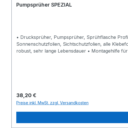
Pumpsprüher SPEZIAL
• Drucksprüher, Pumpsprüher, Sprühflasche Profi,1
Sonnenschutzfolien, Sichtschutzfolien, alle Klebef
robust, sehr lange Lebensdauer • Montagehilfe für 
Sichtschutzfolien, UV-Schutzfolien auf Fenstergla
• 1.000 ml Konzentrat reicht für 160 - 230 m² Fol
Folientechniken, Autofolierungsarbeiten, Car Wrapp
Regulärer Preis:
38,20 €
Preise inkl. MwSt. zzgl. Versandkosten