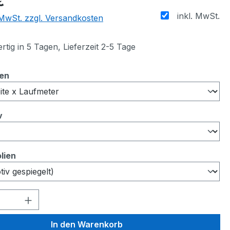
€
inkl. MwSt.
. MwSt. zzgl. Versandkosten
tig in 5 Tagen, Lieferzeit 2-5 Tage
auswählen
ten
auswählen
v
auswählen
lien
 Anzahl: Gib den gewünschten Wert ein 
In den Warenkorb