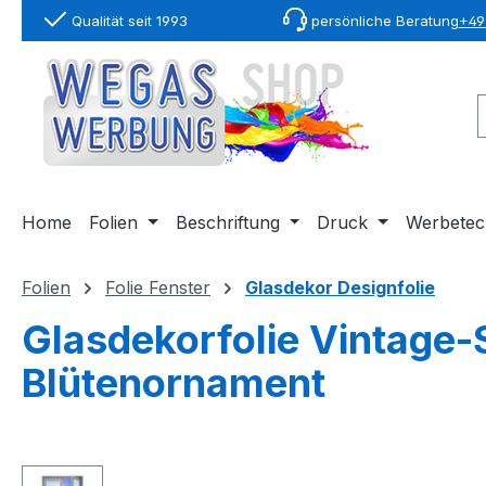
Qualität seit 1993
persönliche Beratung
+49 
springen
Zur Hauptnavigation springen
Home
Folien
Beschriftung
Druck
Werbetec
Folien
Folie Fenster
Glasdekor Designfolie
Glasdekorfolie Vintage-
Blütenornament
Bildergalerie überspringen