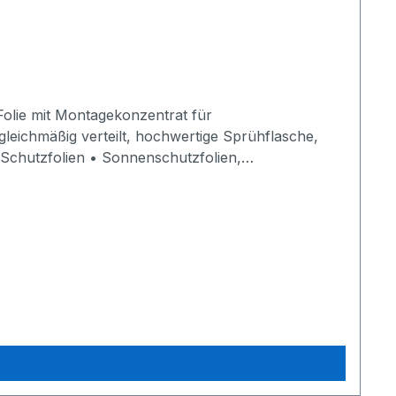
Folie mit Montagekonzentrat für
gleichmäßig verteilt, hochwertige Sprühflasche,
e Schutzfolien • Sonnenschutzfolien,
- 7 m² Folienverlegung mit 500 ml Wasser verdünnen
eferenzen von Folienmontagen,
ie hier -> >> Referenzen Folientechnik <<