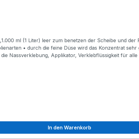
.000 ml (1 Liter) leer zum benetzen der Scheibe und der 
olienarten • durch die feine Düse wird das Konzentrat sehr 
die Nassverklebung, Applikator, Verklebflüssigkeit für all
s in Gebäuden montieren: • 30 ml Konzentrat reicht für 5 
ienverlegung mit ca. 16 Liter Wasser verdünnen -> Viele R
ing, Fensterfolierungen, Beschriftungen aller Art finden S
In den Warenkorb