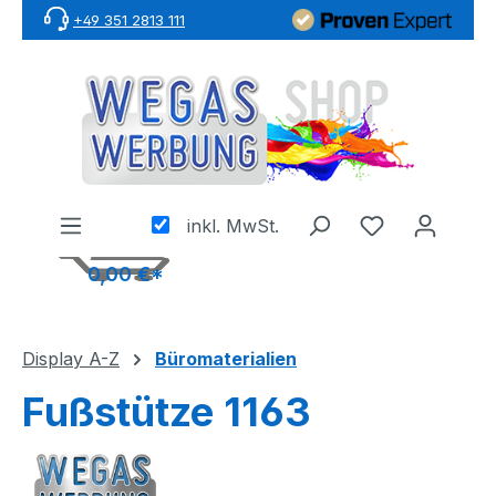
+49 351 2813 111
Zum Hauptinhalt springen
inkl. MwSt.
0,00 €*
Display A-Z
Büromaterialien
Fußstütze 1163