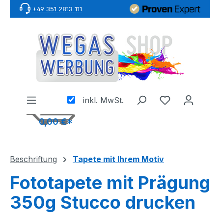
+49 351 2813 111
Zum Hauptinhalt springen
inkl. MwSt.
0,00 €*
Beschriftung
Tapete mit Ihrem Motiv
Fototapete mit Prägung
350g Stucco drucken