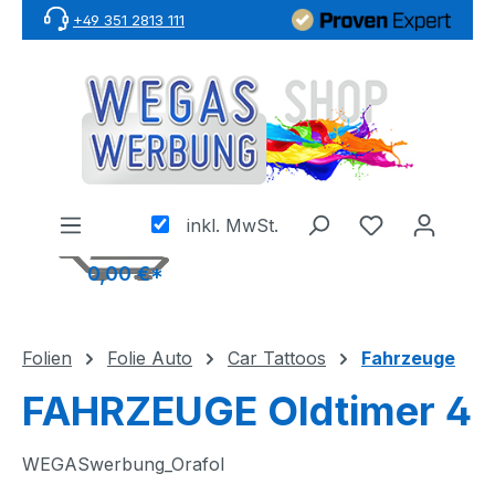
+49 351 2813 111
Zum Hauptinhalt springen
inkl. MwSt.
0,00 €*
Folien
Folie Auto
Car Tattoos
Fahrzeuge
FAHRZEUGE Oldtimer 4
WEGASwerbung_Orafol