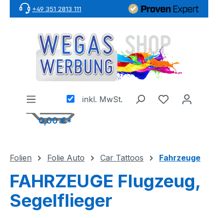
+49 351 2813 111
Zum Hauptinhalt springen
inkl. MwSt.
0,00 €*
Folien
Folie Auto
Car Tattoos
Fahrzeuge
FAHRZEUGE Flugzeug,
Segelflieger