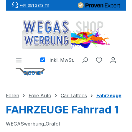
+49 351 2813 111
Zum Hauptinhalt springen
inkl. MwSt.
0,00 €*
Folien
Folie Auto
Car Tattoos
Fahrzeuge
FAHRZEUGE Fahrrad 1
WEGASwerbung_Orafol