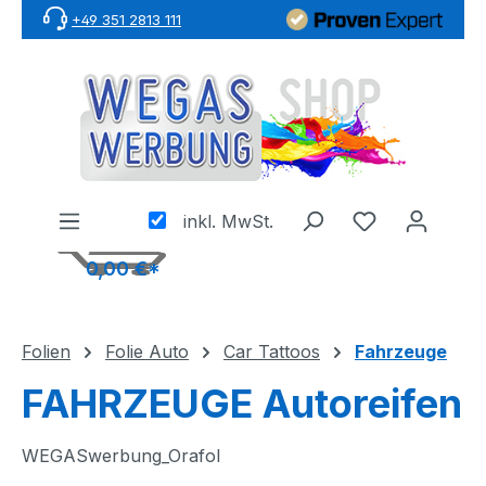
+49 351 2813 111
Zum Hauptinhalt springen
inkl. MwSt.
0,00 €*
Folien
Folie Auto
Car Tattoos
Fahrzeuge
FAHRZEUGE Autoreifen
WEGASwerbung_Orafol