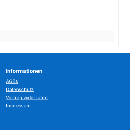
ten zwischen 0,25 bis 1 h (11 bis 44 €)
Informationen
AGBs
Datenschutz
Kundenbewertungen und Erfahrungen zu
Vertrag widerrufen
WEGASwerbung GmbH
Impressum
%
98
SEHR GUT
Empfehlungen auf
ProvenExpert.com
5,00
/
5,00