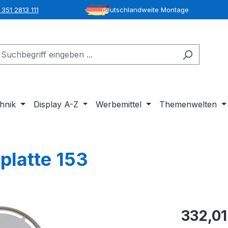
351 2813 111
deutschlandweite Montage
hnik
Display A-Z
Werbemittel
Themenwelten
platte 153
332,01