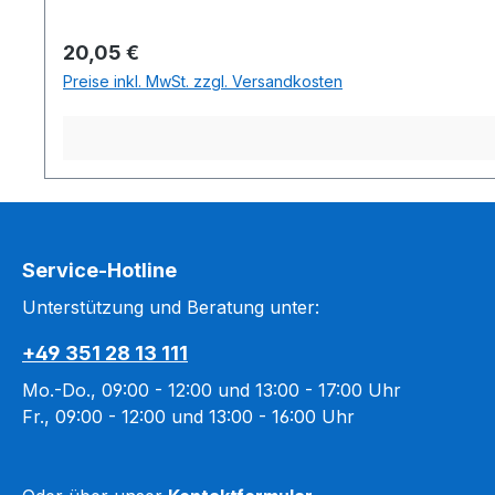
als PDF hochladen• einfache Größenanpassung ist i
Regulärer Preis:
20,05 €
Preise inkl. MwSt. zzgl. Versandkosten
Service-Hotline
Unterstützung und Beratung unter:
+49 351 28 13 111
Mo.-Do., 09:00 - 12:00 und 13:00 - 17:00 Uhr
Fr., 09:00 - 12:00 und 13:00 - 16:00 Uhr