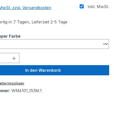
inkl. MwSt.
. MwSt. zzgl. Versandkosten
tig in 7 Tagen, Lieferzeit 2-5 Tage
auswählen
per Farbe
 Anzahl: Gib den gewünschten Wert ein 
In den Warenkorb
ttel hinzufügen
mmer:
WM6101_153M.1