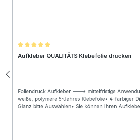
Durchschnittliche Bewertung von 5 von 5 Sternen
Aufkleber QUALITÄTS Klebefolie drucken
Foliendruck Aufkleber ---> mittelfristige Anwendu
weiße, polymere 5-Jahres Klebefolie• 4-farbiger D
Glanz bitte Auswählen• Sie können Ihren Aufkleber
145 cm breit und 500 cm lang• Mindestgröße für Auf
bestellenDatenvorlagen: • Ihr Foto, Bild, Druck b
Bestellung hochladen• Datei bitte 3 mm umlaufend
Motivwechsel bitte Anfragen)• wenn der Foliendruck 