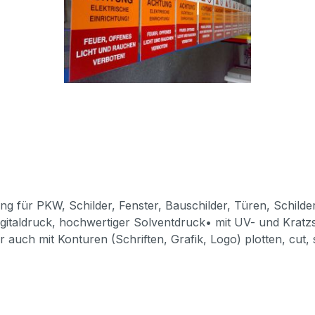
ng für PKW, Schilder, Fenster, Bauschilder, Türen, Schil
igitaldruck, hochwertiger Solventdruck• mit UV- und Kratz
 auch mit Konturen (Schriften, Grafik, Logo) plotten, cut
kleber: 20 cm je Seitenlänge; kleinere Aufkleber bitte unt
itte 1:1 Größe und mindesten 72 dpi oder höhere Auflösung
 größer als das Endformat anlegen• nur 1 Datei pro Auftr
geplottet werden soll, bitte Konturlinie (Vektorgrafik) al