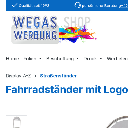
Qualität seit 1993
persönliche Beratung
+49 
springen
Zur Hauptnavigation springen
Home
Folien
Beschriftung
Druck
Werbetec
Display A-Z
Straßenständer
Fahrradständer mit Logo
Bildergalerie überspringen