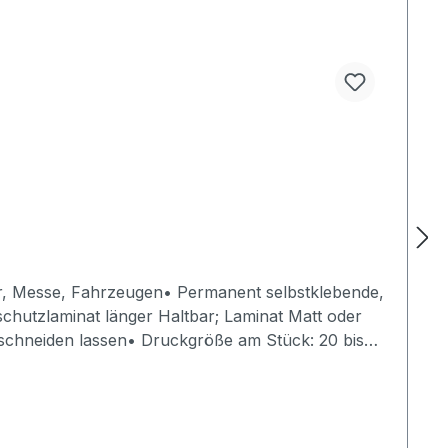
der, Messe, Fahrzeugen• Permanent selbstklebende,
schutzlaminat länger Haltbar; Laminat Matt oder
, schneiden lassen• Druckgröße am Stück: 20 bis
er Beschriftung Sticker
 als JPG, TIFF, PDF, PNG per Datenupload bei
ag max. 100 MB hochladen (mehrere Daten,
s 2. Ebene anlegen und mit dem Druck in einer Datei