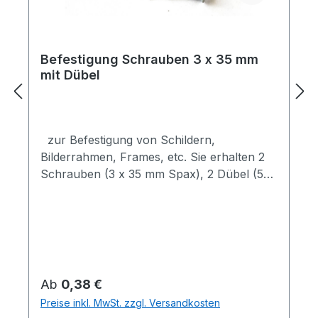
Befestigung Schrauben 3 x 35 mm
mit Dübel
zur Befestigung von Schildern,
Bilderrahmen, Frames, etc. Sie erhalten 2
Schrauben (3 x 35 mm Spax), 2 Dübel (5
mm Kunststoff) nur für festes Mauerwerk
geeignet Wir montieren auch für Sie
bundesweit, Österreich, auch Europaweit
möglich, bitte Anfragen
Regulärer Preis:
Ab
0,38 €
Preise inkl. MwSt. zzgl. Versandkosten