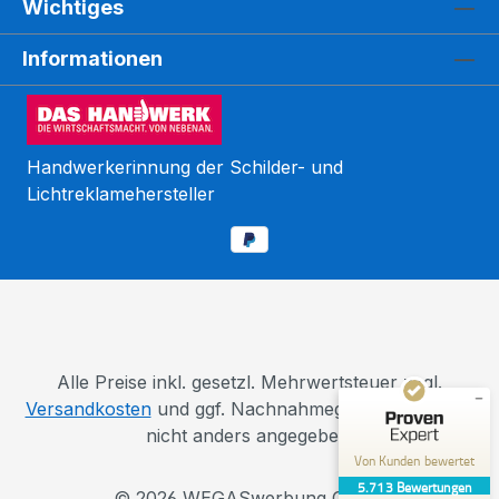
Wichtiges
Informationen
Handwerkerinnung der Schilder- und
Lichtreklamehersteller
Kundenbewertungen und Erfahrungen zu
WEGASwerbung GmbH
SEHR GUT
%
98
Empfehlungen auf
ProvenExpert.com
5,00
/
5,00
110
5.603
Alle Preise inkl. gesetzl. Mehrwertsteuer zzgl.
Bewertungen auf
Versandkosten
und ggf. Nachnahmegebühren, wenn
4
Bewertungen von
ProvenExpert.com
anderen Quellen
nicht anders angegeben.
Von Kunden bewertet
Blick aufs ProvenExpert-Profil werfen
5.713
Bewertungen
© 2026 WEGASwerbung GmbH