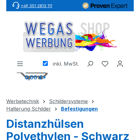
+49 351 2813 111
Zum Hauptinhalt springen
inkl. MwSt.
0,00 €*
Werbetechnik
Schildersysteme
Halterung Schilder
Befestigungen
Distanzhülsen
Polyethylen - Schwarz