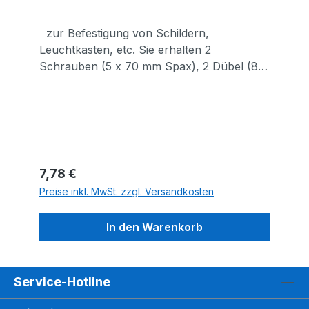
zur Befestigung von Schildern,
Leuchtkasten, etc. Sie erhalten 2
Schrauben (5 x 70 mm Spax), 2 Dübel (8
mm Kunststoff) nur für festes Mauerwerk
geeignet Wir montieren auch für Sie
bundesweit, Österreich, auch Europaweit
möglich, bitte Anfragen Befestigung
Schrauben, Dübel für Schildbefestigung
und Leuchtkästen an Wand
Regulärer Preis:
7,78 €
Preise inkl. MwSt. zzgl. Versandkosten
In den Warenkorb
Service-Hotline