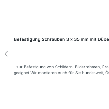
Befestigung Schrauben 3 x 35 mm mit Dübe
zur Befestigung von Schildern, Bilderrahmen, Frames, etc. Sie erhalten 2 Schrauben (3 x 35 mm Spax), 2 Dübel (5 mm Kunststoff) nur für festes Mauerwerk
geeignet Wir montieren auch für Sie bundesweit, Ö