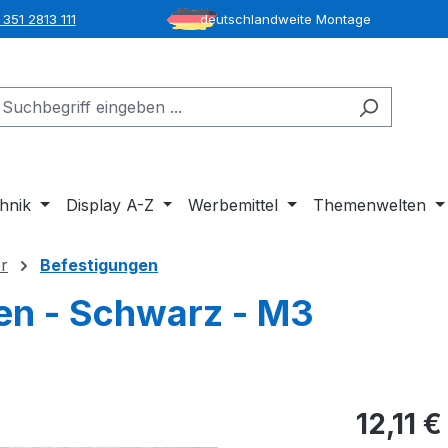
351 2813 111
deutschlandweite Montage
hnik
Display A-Z
Werbemittel
Themenwelten
er
Befestigungen
en - Schwarz - M3
12,11 €