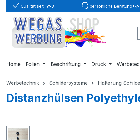
Qualität seit 1993
persönliche Beratung
+49 
springen
Zur Hauptnavigation springen
Home
Folien
Beschriftung
Druck
Werbetec
Werbetechnik
Schildersysteme
Halterung Schild
Distanzhülsen Polyethyl
Bildergalerie überspringen