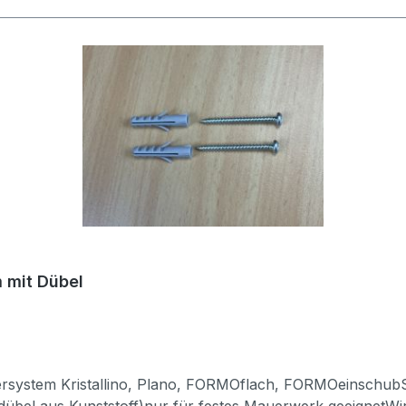
 mit Dübel
dersystem Kristallino, Plano, FORMOflach, FORMOeinschub
übel aus Kunststoff)nur für festes Mauerwerk geeignetWir