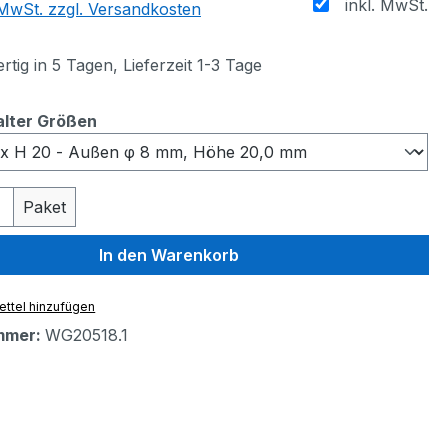
inkl. MwSt.
. MwSt. zzgl. Versandkosten
tig in 5 Tagen, Lieferzeit 1-3 Tage
auswählen
lter Größen
 Anzahl: Gib den gewünschten Wert ein 
Paket
In den Warenkorb
ttel hinzufügen
mmer:
WG20518.1