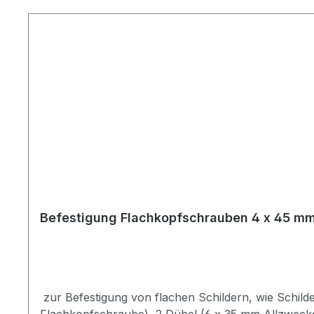
Produktgalerie überspringen
Befestigung Flachkopfschrauben 4 x 45 mm
zur Befestigung von flachen Schildern, wie Schil
Flachkopfschraube), 2 Dübel (6 x 35 mm Allzweckd