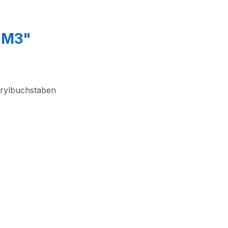
- M3"
crylbuchstaben