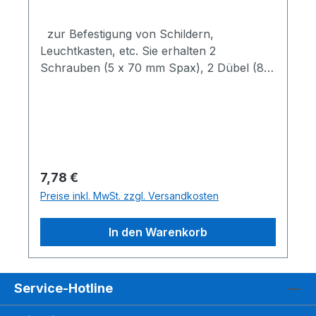
zur Befestigung von Schildern,
Leuchtkasten, etc. Sie erhalten 2
Schrauben (5 x 70 mm Spax), 2 Dübel (8
mm Kunststoff) nur für festes Mauerwerk
geeignet Wir montieren auch für Sie
bundesweit, Österreich, auch Europaweit
möglich, bitte Anfragen Befestigung
Schrauben, Dübel für Schildbefestigung
und Leuchtkästen an Wand
Regulärer Preis:
7,78 €
Preise inkl. MwSt. zzgl. Versandkosten
In den Warenkorb
Service-Hotline