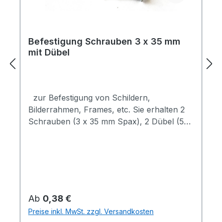
Befestigung Schrauben 3 x 35 mm
mit Dübel
zur Befestigung von Schildern,
Bilderrahmen, Frames, etc. Sie erhalten 2
Schrauben (3 x 35 mm Spax), 2 Dübel (5
mm Kunststoff) nur für festes Mauerwerk
geeignet Wir montieren auch für Sie
bundesweit, Österreich, auch Europaweit
möglich, bitte Anfragen
Regulärer Preis:
Ab
0,38 €
Preise inkl. MwSt. zzgl. Versandkosten