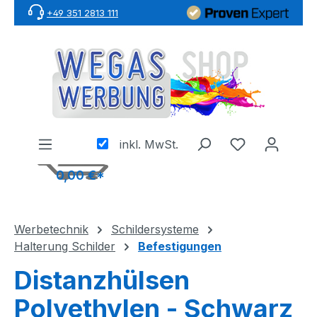
+49 351 2813 111
Zum Hauptinhalt springen
inkl. MwSt.
0,00 €*
Werbetechnik
Schildersysteme
Halterung Schilder
Befestigungen
Distanzhülsen
Polyethylen - Schwarz