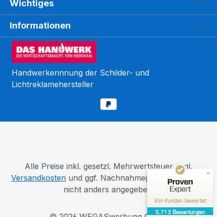
Wichtiges
Informationen
Handwerkerinnung der Schilder- und
Lichtreklamehersteller
Kundenbewertungen und Erfahrungen zu
WEGASwerbung GmbH
SEHR GUT
%
98
Empfehlungen auf
ProvenExpert.com
5,00
/
5,00
110
5.603
Alle Preise inkl. gesetzl. Mehrwertsteuer zzgl.
Bewertungen auf
Versandkosten
und ggf. Nachnahmegebühren, wenn
4
Bewertungen von
ProvenExpert.com
anderen Quellen
nicht anders angegeben.
Von Kunden bewertet
Blick aufs ProvenExpert-Profil werfen
5.713
Bewertungen
© 2026 WEGASwerbung GmbH