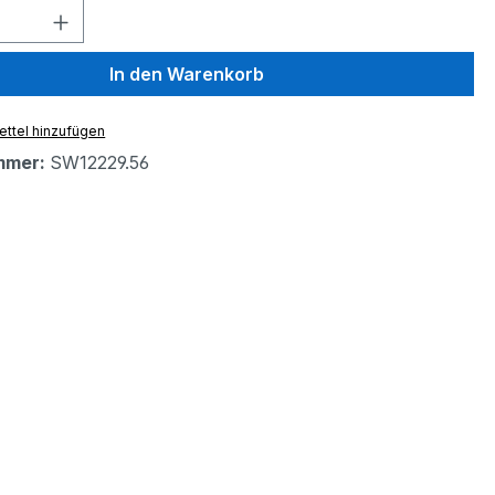
 Anzahl: Gib den gewünschten Wert ein 
In den Warenkorb
ttel hinzufügen
mmer:
SW12229.56