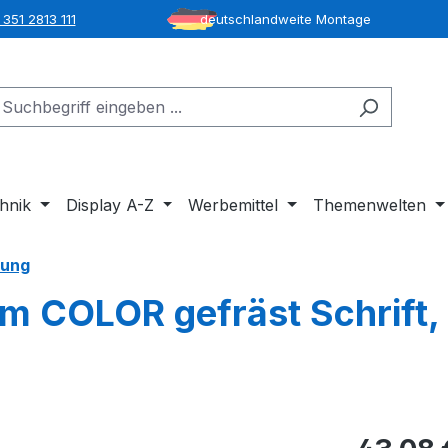
351 2813 111
deutschlandweite Montage
hnik
Display A-Z
Werbemittel
Themenwelten
tung
 COLOR gefräst Schrift,