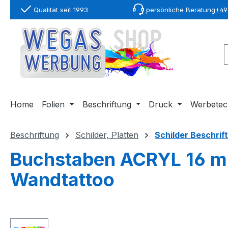
Qualität seit 1993
persönliche Beratung
+49 
springen
Zur Hauptnavigation springen
Home
Folien
Beschriftung
Druck
Werbetec
Beschriftung
Schilder, Platten
Schilder Beschrif
Buchstaben ACRYL 16 mm
Wandtattoo
Bildergalerie überspringen