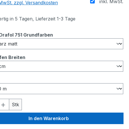
inkl. MwSt.
. MwSt. zzgl. Versandkosten
tig in 5 Tagen, Lieferzeit 1-3 Tage
auswählen
Orafol 751 Grundfarben
auswählen
ifen Breiten
auswählen
 Anzahl: Gib den gewünschten Wert ein 
Stk
In den Warenkorb