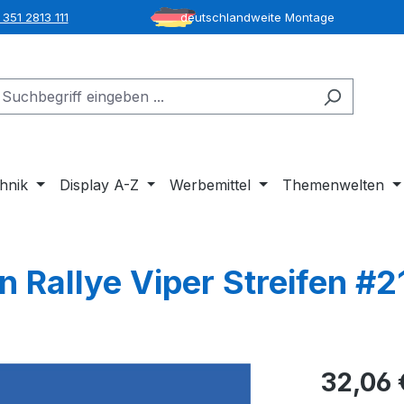
351 2813 111
deutschlandweite Montage
hnik
Display A-Z
Werbemittel
Themenwelten
n Rallye Viper Streifen #2
32,06 