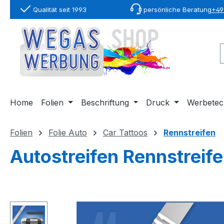
Qualität seit 1993
persönliche Beratung
+49 
springen
Zur Hauptnavigation springen
Home
Folien
Beschriftung
Druck
Werbetec
Folien
Folie Auto
Car Tattoos
Rennstreifen
Autostreifen Rennstreife
Bildergalerie überspringen