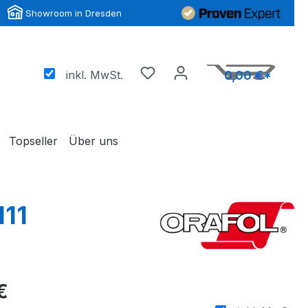
Showroom in Dresden
inkl. MwSt.
0,00 €*
Topseller
Über uns
111
€