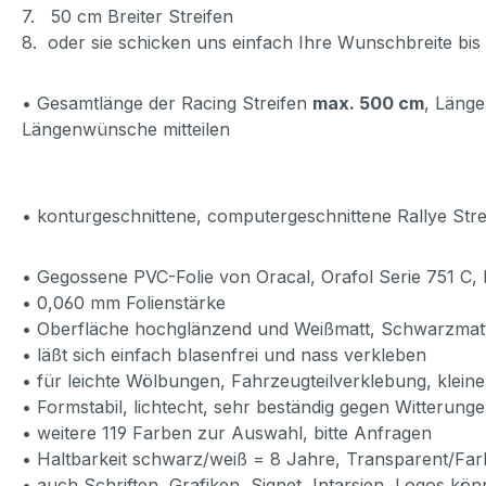
7. 50 cm Breiter Streifen
8. oder sie schicken uns einfach Ihre Wunschbreite bis
• Gesamtlänge der Racing Streifen
max. 500 cm
, Länge
Längenwünsche mitteilen
• konturgeschnittene, computergeschnittene Rallye Stre
• Gegossene PVC-Folie von Oracal, Orafol Serie 751 C
• 0,060 mm Folienstärke
• Oberfläche hochglänzend und Weißmatt, Schwarzmat
• läßt sich einfach blasenfrei und nass verkleben
• für leichte Wölbungen, Fahrzeugteilverklebung, klein
• Formstabil, lichtecht, sehr beständig gegen Witterunge
• weitere 119 Farben zur Auswahl, bitte Anfragen
• Haltbarkeit schwarz/weiß = 8 Jahre, Transparent/Farb
• auch Schriften, Grafiken, Signet, Intarsien, Logos kön