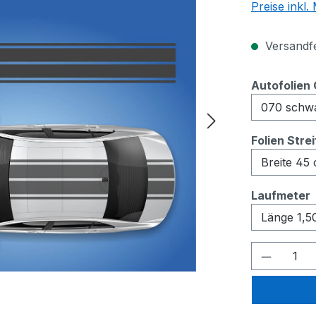
Preise inkl
Versandfer
Autofolien 
Folien Stre
Laufmeter
Produkt