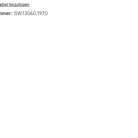
ttel hinzufügen
mmer:
SW13060.1970