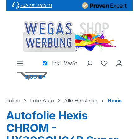
+49 351 2813 111
Zum Hauptinhalt springen
inkl. MwSt.
0,00 €*
Folien
Folie Auto
Alle Hersteller
Hexis
Autofolie Hexis
CHROM -