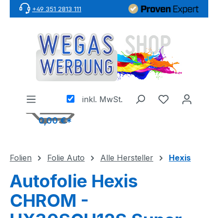
+49 351 2813 111
Zum Hauptinhalt springen
inkl. MwSt.
0,00 €*
Folien
Folie Auto
Alle Hersteller
Hexis
Autofolie Hexis
CHROM -