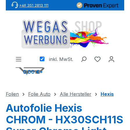
+49 351 2813 111
Zum Hauptinhalt springen
inkl. MwSt.
0,00 €*
Folien
Folie Auto
Alle Hersteller
Hexis
Autofolie Hexis
CHROM - HX30SCH11S