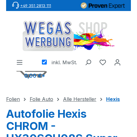
+49 351 2813 111
Zum Hauptinhalt springen
inkl. MwSt.
0,00 €*
Folien
Folie Auto
Alle Hersteller
Hexis
Autofolie Hexis
CHROM -