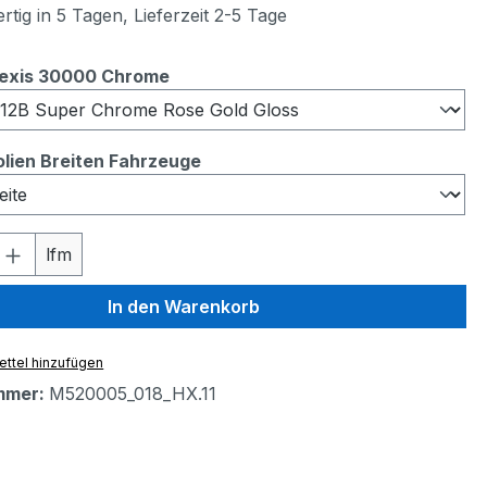
tig in 5 Tagen, Lieferzeit 2-5 Tage
auswählen
Hexis 30000 Chrome
auswählen
olien Breiten Fahrzeuge
 Anzahl: Gib den gewünschten Wert ein 
lfm
In den Warenkorb
ttel hinzufügen
mmer:
M520005_018_HX.11