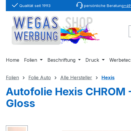
Qualität seit 1993
persönliche Beratung
+49 
springen
Zur Hauptnavigation springen
Home
Folien
Beschriftung
Druck
Werbetec
Folien
Folie Auto
Alle Hersteller
Hexis
Autofolie Hexis CHROM
Gloss
Bildergalerie überspringen