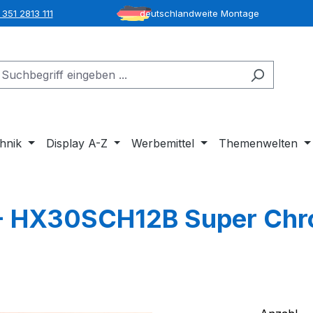
351 2813 111
deutschlandweite Montage
hnik
Display A-Z
Werbemittel
Themenwelten
 - HX30SCH12B Super Chr