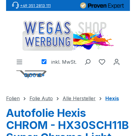
+49 351 2813 111
Zum Hauptinhalt springen
inkl. MwSt.
0,00 €*
Folien
Folie Auto
Alle Hersteller
Hexis
Autofolie Hexis
CHROM - HX30SCH11B