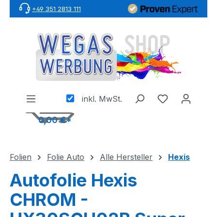
+49 351 2813 111
Zum Hauptinhalt springen
inkl. MwSt.
0,00 €*
Folien
Folie Auto
Alle Hersteller
Hexis
Autofolie Hexis
CHROM -