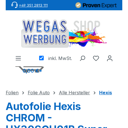
+49 351 2813 111
Zum Hauptinhalt springen
inkl. MwSt.
0,00 €*
Folien
Folie Auto
Alle Hersteller
Hexis
Autofolie Hexis
CHROM -