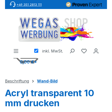
+49 351 2813 111
Zum Hauptinhalt springen
inkl. MwSt.
0,00 €*
Beschriftung
Wand-Bild
Acryl transparent 10
mm drucken